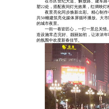
在市区世纪大道、解放路、建军路
塑
22
处，搭配夜间灯光效果，红绸映灯
夜景亮化同步焕新出彩。精心制作
共
50
幢建筑亮化媒体屏循环播放。大市
的城市夜景。
一街一巷皆匠心，一灯一景总关情
造设施常态完好、靓丽如初，让浓浓年
的氛围中欢度新春佳节。